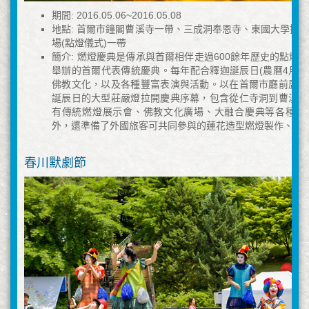
期間: 2016.05.06~2016.05.08
地點: 首爾市鐘閣曹溪寺一帶、三成洞奉恩寺、東國大學操
場(點燈儀式)一帶
簡介: 燃燈慶典是傳承與首爾相伴走過600餘年歷史的點燈
舉辦的首爾代表傳統慶典。每年配合釋迦誕辰日(農曆4月8
佛教文化，以及各種豐富表演與活動。以在首爾市廳前廣場
誕辰日的大型莊嚴燈拉開慶典序幕，包含從仁寺洞到曹溪寺
有傳統燃燈展示會、佛教文化廣場、大融合慶典等各種燃
外，還準備了外國旅客可共同參與的蓮花造型燃燈製作、繪
春川默劇節