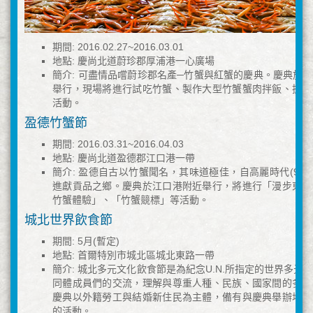
期間: 2016.02.27~2016.03.01
地點: 慶尚北道蔚珍郡厚浦港一心廣場
簡介: 可盡情品嚐蔚珍郡名產─竹蟹與紅蟹的慶典。慶典於
舉行，現場將進行試吃竹蟹、製作大型竹蟹蟹肉拌飯、抓竹
活動。
盈德竹蟹節
期間: 2016.03.31~2016.04.03
地點: 慶尚北道盈德郡江口港一帶
簡介: 盈德自古以竹蟹聞名，其味道極佳，自高麗時代(918~
進獻貢品之鄉。慶典於江口港附近舉行，將進行「漫步東海
竹蟹體驗」、「竹蟹競標」等活動。
城北世界飲食節
期間: 5月(暫定)
地點: 首爾特別市城北區城北東路一帶
簡介: 城北多元文化飲食節是為紀念U.N.所指定的世界多元
同體成員們的交流，理解與尊重人種、民族、國家間的多元
慶典以外籍勞工與結婚新住民為主體，備有與慶典舉辦地城
的活動。