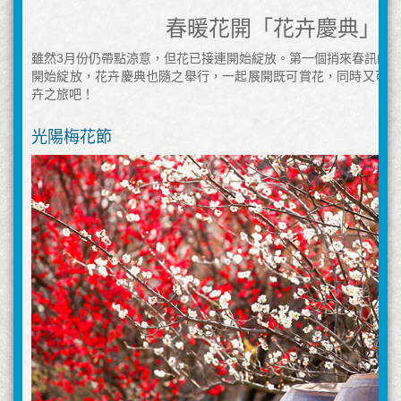
春暖花開「花卉慶典」
雖然3月份仍帶點涼意，但花已接連開始綻放。第一個捎來春訊的
開始綻放，花卉慶典也隨之舉行，一起展開既可賞花，同時又可享
卉之旅吧！
光陽梅花節