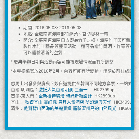
期間: 2016.05.03~2016.05.08
地點: 全羅南道潭陽郡竹綠苑、官防堤林一帶
簡介: 全羅南道潭陽自古即為竹子之鄉，潭陽竹子節可體驗
製作木竹工藝品等豐富活動，還可品嚐竹筒酒、竹筍等料理
可以體驗清新的空氣。
* 慶典舉辦日期與活動內容可能視現場情況而有所調整
*本專欄編寫於2016年2月，內容可能有所變動，還請於前往旅遊
想馬上出發參與慶典？妙自遊提供全韓國不同地方套票，一站式為
首爾-明洞區：
激抵人氣首爾明洞 三選一
HK2799up
首爾-東大門：
全新獨特裝潢 時尚新穎設計
HK2899up
釜山 ：
秋遊釜山 賞紅楓 最具人氣酒店 夢幻渡假天堂
HK3499up
濟州：
飽覽背山面海的美麗景緻 體驗濟州島的自然風光
HK5099u