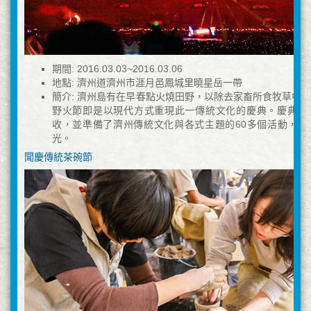
期間: 2016.03.03~2016.03.06
地點: 濟州道濟州市涯月邑鳳城里曉星岳一帶
簡介: 濟州島有在早春點火燒田野，以除去家畜所食牧草中
野火節即是以現代方式重現此一傳統文化的慶典。慶典旨
收，並準備了濟州傳統文化與各式主題的60多個活動，讓
光。
聞慶傳統茶碗節