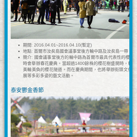
期間: 2016.04.01~2016.04.10(暫定)
地點: 首爾市汝矣島國會議事堂後方輪中路及汝矣島一帶
簡介: 國會議事堂後方的輪中路為首爾市最具代表性的櫻花
時會舉辦春花慶典。當超過1400餘株的櫻花樹盛開時，輪
美輪美奐的櫻花隧道。而在慶典期間，也將舉辦街頭文化藝
展等多彩多姿的藝文活動。
泰安鬱金香節