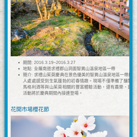
期間: 2016.3.19~2016.3.27
地點: 全羅南道求禮郡山洞面智異山溫泉地區一帶
簡介: 求禮山茱萸慶典在景色優美的智異山溫泉地區一帶展
人處處感受到生氣蓬勃的初春情趣。現場不僅準備了釀製山
馬格利酒等與山茱萸相關的豐富體驗活動，還有農樂、國樂
活動將於慶典期間內接連登場。
花開市場櫻花節