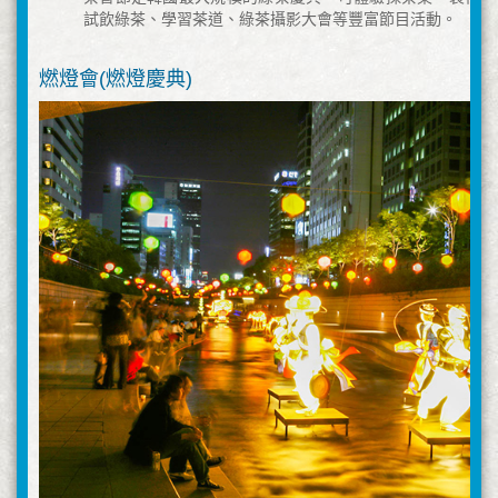
試飲綠茶、學習茶道、綠茶攝影大會等豐富節目活動。
燃燈會(燃燈慶典)