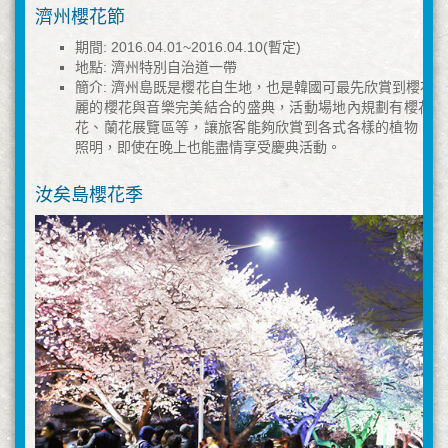
濟州櫻花節
期間: 2016.04.01~2016.04.10(暫定)
地點: 濟州特別自治道一帶
簡介: 濟州島既是櫻花自生地，也是韓國可最先欣賞到櫻花
麗的櫻花與音樂完美結合的盛典，活動場地內規劃有櫻花拍
花、蘭花展覽區等，讓旅客能夠欣賞到各式各樣的植物。此
照明，即使在晚上也能盡情享受慶典活動。
汝矣島櫻花季