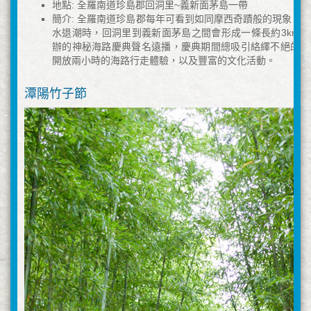
地點: 全羅南道珍島郡回洞里~義新面茅島一帶
簡介: 全羅南道珍島郡每年可看到如同摩西奇蹟般的現象，
水退潮時，回洞里到義新面茅島之間會形成一條長約3km
辦的神秘海路慶典聲名遠播，慶典期間總吸引絡繹不絕的人
開放兩小時的海路行走體驗，以及豐富的文化活動。
潭陽竹子節