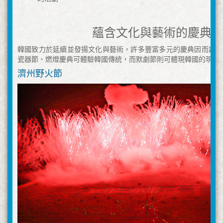
蘊含文化與藝術的慶典
韓國致力於延續並發揚文化與藝術，許多豐富多元的慶典因而誕生
瓷器節、燃燈慶典可體驗韓國傳統，而默劇節則可體現韓國的現代
濟州野火節