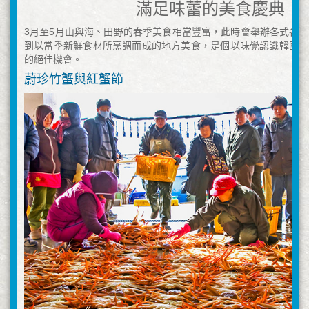
滿足味蕾的美食慶典
3月至5月山與海、田野的春季美食相當豐富，此時會舉辦各式各
到以當季新鮮食材所烹調而成的地方美食，是個以味覺認識韓國春
的絕佳機會。
蔚珍竹蟹與紅蟹節