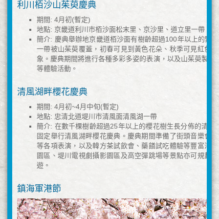
利川栢沙山茱萸慶典
期間: 4月初(暫定)
地點: 京畿道利川市栢沙面松末里、京沙里、道立里一帶
簡介: 慶典舉辦地京畿道栢沙面有樹齡超過100年以上的野
一帶被山茱萸覆蓋，初春可見到黃色花朵、秋季可見紅色果
象。慶典期間將進行各種多彩多姿的表演，以及山茱萸製品D
等體驗活動。
清風湖畔櫻花慶典
期間: 4月初~4月中旬(暫定)
地點: 忠清北道堤川市清風面清風湖一帶
簡介: 在數千棵樹齡超過25年以上的櫻花樹生長分佈的清風湖
固定舉行清風湖畔櫻花慶典。慶典期間準備了街頭音樂會、
等各項表演，以及韓方茶試飲會、藥饍試吃體驗等豐富活動
園區、堤川電視劇攝影園區及高空彈跳場等景點亦可規劃於
遊。
鎮海軍港節