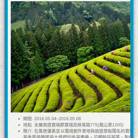
期間: 2016.05.04~2016.05.08
地點: 全羅南道寶城郡寶城邑綠茶路775(鳳山里1200)
簡介: 在風景優美並以電視劇外景地與旅遊景點聞名的寶城
茶香節是韓國最大規模的綠茶慶典，可體驗採茶葉、製作綠