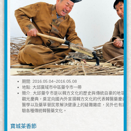
期間: 2016.05.04~2016.05.08
地點: 大邱廣域市中區藥令市一帶
簡介: 大邱藥令市是以韓方文化的歷史與傳統自豪的地區，於
觀光慶典，奠定向國內外宣揚韓方文化的代表韓醫藥慶典地
醫學以及藥草替民眾解決健康上的疑難雜症，另外也有許多
驗各種傳統韓醫藥文化。
寶城茶香節