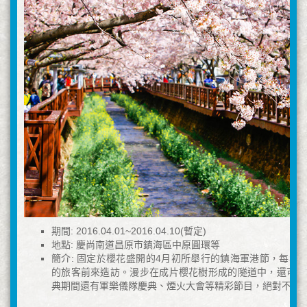
期間: 2016.04.01~2016.04.10(暫定)
地點: 慶尚南道昌原市鎮海區中原圓環等
簡介: 固定於櫻花盛開的4月初所舉行的鎮海軍港節，每年吸
的旅客前來造訪。漫步在成片櫻花樹形成的隧道中，還可感
典期間還有軍樂儀隊慶典、煙火大會等精彩節目，絕對不可