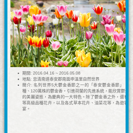
期間: 2016.04.16 ~ 2016.05.08
地點: 忠清南道泰安郡南面申溫里自然世界
簡介: 名列世界5大鬱金香節之一的「泰安鬱金香節」，讓
種、120萬株的鬱金香。引進荷蘭的先進系統，能欣賞鬱金
的美麗姿態，為慶典的一大特色。除了鬱金香之外，還有羽
等高級品種花卉，以及各式草本花卉、油菜花等，為遊客帶
宴。