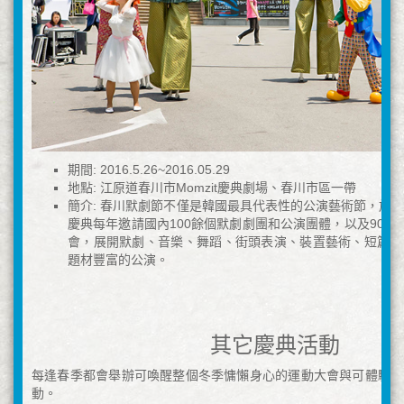
期間: 2016.5.26~2016.05.29
地點: 江原道春川市Momzit慶典劇場、春川市區一帶
簡介: 春川默劇節不僅是韓國最具代表性的公演藝術節，於
慶典每年邀請國內100餘個默劇劇團和公演團體，以及900
會，展開默劇、音樂、舞蹈、街頭表演、裝置藝術、短篇電
題材豐富的公演。
其它慶典活動
每逢春季都會舉辦可喚醒整個冬季慵懶身心的運動大會與可體驗自
動。