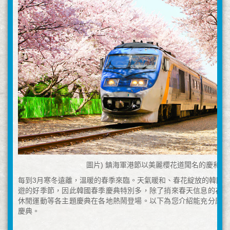
圖片) 鎮海軍港節以美麗櫻花道聞名的慶和站
每到3月寒冬遠離，溫暖的春季來臨。天氣暖和、春花綻放的韓國
遊的好季節，因此韓國春季慶典特別多，除了捎來春天信息的花朵
休閒運動等各主題慶典在各地熱鬧登場。以下為您介紹能充分感受
慶典。