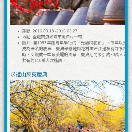
期間: 2016.03.18~2016.03.27
地點: 全羅南道光陽市蟾津村一帶
簡介: 自1997年起每年舉行的「光陽梅花節」，每年以更
成為著名的慶典。慶典舉辦地梅花村蟾津江邊植有許多梅花
時，交織成一幅最美麗的風景。慶典期間吸引約70萬人前
共有約110萬人次造訪。
求禮山茱萸慶典