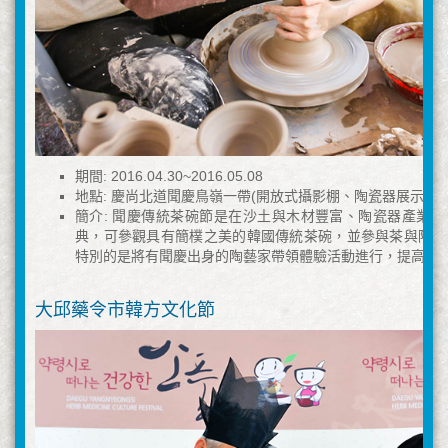
期間: 2016.04.30~2016.05.08
地點: 慶尚北道聞慶鳥嶺一帶(開放式攝影棚、陶瓷器展示館)
簡介: 聞慶傳統茶碗節是在沙土與木材豐富、陶瓷器產業
典，可參觀具有簡樸之美的韓國傳統茶碗，並參與茶與陶瓷
特別的是將有聞慶出身的陶藝家帶領體驗活動進行，提高慶
大邱藥令市韓方文化節