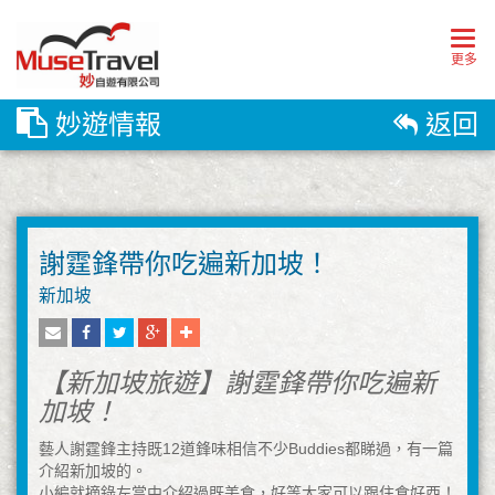
Togg
navig
更多
妙遊情報
返回
謝霆鋒帶你吃遍新加坡！
新加坡
【新加坡旅遊】謝霆鋒帶你吃遍新
加坡！
藝人謝霆鋒主持既12道鋒味相信不少Buddies都睇過，有一篇
介紹新加坡的。
小編就摘錄左當中介紹過既美食，好等大家可以跟住食好西！