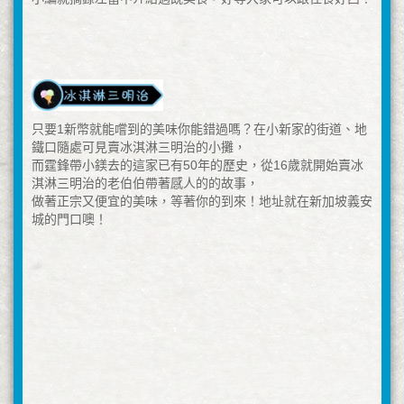
只要1新幣就能嚐到的美味你能錯過嗎？在小新家的街道、地
鐵口隨處可見賣冰淇淋三明治的小攤，
而霆鋒帶小鎂去的這家已有50年的歷史，從16歲就開始賣冰
淇淋三明治的老伯伯帶著感人的的故事，
做著正宗又便宜的美味，等著你的到來！地址就在新加坡義安
城的門口噢！