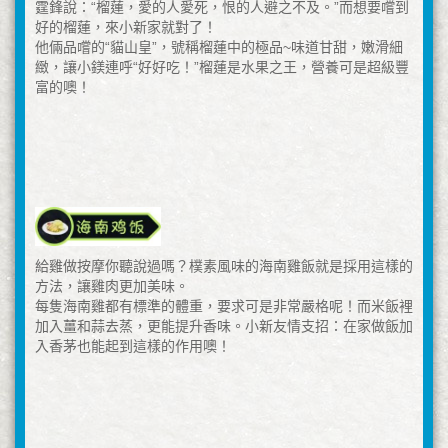
霆鋒說：“榴蓮，愛的人愛死，恨的人避之不及。”而想要嚐到
好的榴蓮，來小新家就對了！
他倆品嚐的“貓山皇”，號稱榴蓮中的極品~味道甘甜，嫩滑細
緻，讓小鎂連呼“好好吃！”榴蓮是水果之王，營養可是超級豐
富的噢！
給雞做按摩你聽說過嗎？樸素風味的海南雞飯就是採用這樣的
方法，讓雞肉更加美味。
每隻海南雞都有標準的體重，要求可是非常嚴格呢！而米飯裡
加入薑和蒜去蒸，更能提升香味。小新友情支招：在家做飯加
入香茅也能起到這樣的作用噢！