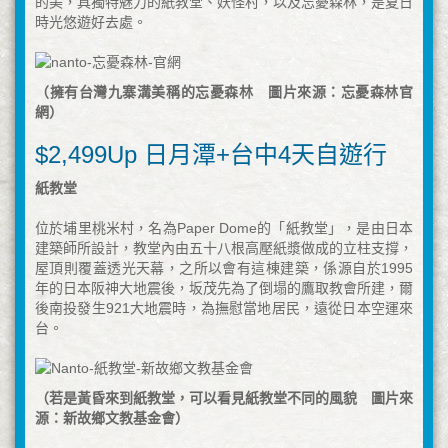
的美，具獨特魅力的紙教堂、妖怪村，以及忘憂森林，是夏日
時光悠遊好去處。
（擁有台灣九寨溝美稱的忘憂森林 圖片來源：忘憂森林官
網）
$2,499Up 日月潭+台中4天自遊行
紙教堂
位於埔里桃米村，名為Paper Dome的「紙教堂」，是由日本
建築師所設計，教堂內由五十八根高壓紙漿做成的立柱支撐，
屋頂則覆蓋透光天幕，之所以會有這棟建築，係源自於1995
年的日本阪神大地震後，坂茂先為了倒塌的鷹取教會所建，爾
後南投發生921大地震時，為撫慰當地居民，遠從日本空運來
台。
（若是黃昏來到紙教堂，可以看見紙教堂不同的風貌 圖片來
源：新故鄉文教基金會）