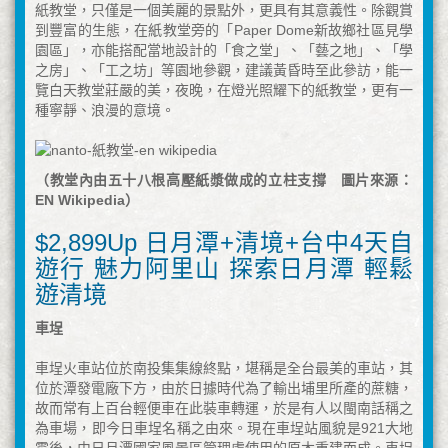
紙教堂，只僅是一個美麗的景點外，更具有其意義性。除觀賞
到豐富的生態，在紙教堂旁的「Paper Dome新故鄉社區見學
園區」，亦能搭配當地設計的「食之堂」、「藝之地」、「學
之房」、「工之坊」等園地參觀，建議黃昏時至此參訪，能一
覽白天教堂莊嚴的美，夜晚，在燈光照耀下的紙教堂，更有一
種寧靜、浪漫的意境。
（教堂內由五十八根高壓紙漿做成的立柱支撐 圖片來源：
EN Wikipedia）
$2,899Up 日月潭+清境+台中4天自
遊行 魅力阿里山 探索日月潭 輕鬆
遊清境
車埕
車埕火車站位於南投集集線終點，堪稱是全台最美的車站，其
位於潭發電廠下方，由於日據時代為了輸出埔里所產的蔗糖，
故而常有上百台輕便車在此裝車轉運，於是有人以閩南話稱之
為車場，即今日車埕名稱之由來。現在車埕站風貌是921大地