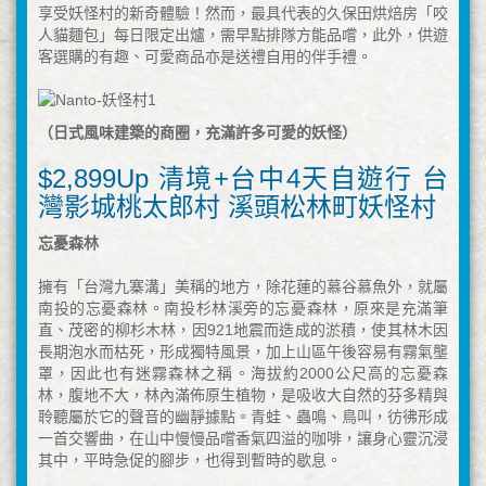
享受妖怪村的新奇體驗！然而，最具代表的久保田烘焙房「咬
人貓麵包」每日限定出爐，需早點排隊方能品嚐，此外，供遊
客選購的有趣、可愛商品亦是送禮自用的伴手禮。
（日式風味建築的商圈，充滿許多可愛的妖怪）
$2,899Up 清境+台中4天自遊行 台
灣影城桃太郎村 溪頭松林町妖怪村
忘憂森林
擁有「台灣九寨溝」美稱的地方，除花蓮的慕谷慕魚外，就屬
南投的忘憂森林。南投杉林溪旁的忘憂森林，原來是充滿筆
直、茂密的柳杉木林，因921地震而造成的淤積，使其林木因
長期泡水而枯死，形成獨特風景，加上山區午後容易有霧氣壟
罩，因此也有迷霧森林之稱。海拔約2000公尺高的忘憂森
林，腹地不大，林內滿佈原生植物，是吸收大自然的芬多精與
聆聽屬於它的聲音的幽靜據點。青蛙、蟲鳴、鳥叫，彷彿形成
一首交響曲，在山中慢慢品嚐香氣四溢的咖啡，讓身心靈沉浸
其中，平時急促的腳步，也得到暫時的歇息。