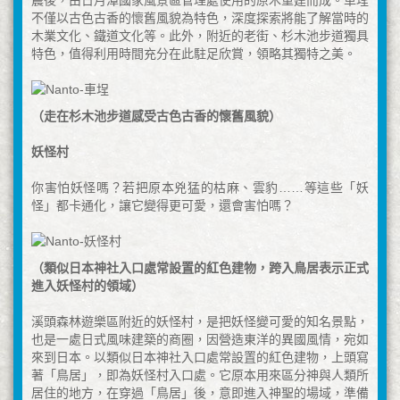
震後，由日月潭國家風景區管理處使用的原木重建而成。車埕
不僅以古色古香的懷舊風貌為特色，深度探索將能了解當時的
木業文化、鐵道文化等。此外，附近的老街、杉木池步道獨具
特色，值得利用時間充分在此駐足欣賞，領略其獨特之美。
（走在杉木池步道感受古色古香的懷舊風貌）
妖怪村
你害怕妖怪嗎？若把原本兇猛的枯麻、雲豹……等這些「妖
怪」都卡通化，讓它變得更可愛，還會害怕嗎？
（
類似日本神社入口處常設置的紅色建物，
跨入鳥居表示正式
進入妖怪村的領域）
溪頭森林遊樂區附近的妖怪村，是把妖怪變可愛的知名景點，
也是一處日式風味建築的商圈，因營造東洋的異國風情，宛如
來到日本。以類似日本神社入口處常設置的紅色建物，上頭寫
著「鳥居」，即為妖怪村入口處。它原本用來區分神與人類所
居住的地方，在穿過「鳥居」後，意即進入神聖的場域，準備