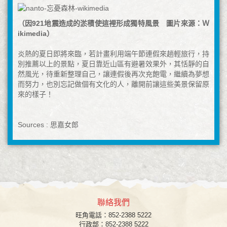
（因921地震造成的淤積使這裡形成獨特風景 圖片來源：
Ｗ
ikimedia
）
炎熱的夏日即將來臨，若計畫利用端午節連假來趟輕旅行，持
別推薦以上的景點，夏日靠近山區有避暑效果外，其恬靜的自
然風光，待重新整理自己，讓連假後再次充飽電，繼續為夢想
而努力，也別忘記做個有文化的人，離開前讓這些美景保留原
來的樣子！
Sources : 思嘉女郎
聯絡我們
旺角
電話：852-2388 5222
行政部：852-2388 5222