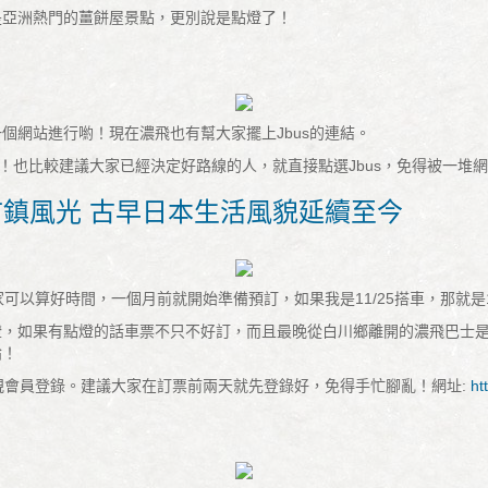
是亞洲熱門的薑餅屋景點，更別說是點燈了！
個網站進行喲！現在濃飛也有幫大家擺上Jbus的連結。
網站！也比較建議大家已經決定好路線的人，就直接點選Jbus，免得被一堆
市鎮風光 古早日本生活風貌延續至今
可以算好時間，一個月前就開始準備預訂，如果我是11/25搭車，那就是1
，如果有點燈的話車票不只不好訂，而且最晚從白川鄉離開的濃飛巴士是1
論！
新規會員登錄。建議大家在訂票前兩天就先登錄好，免得手忙腳亂！網址:
ht