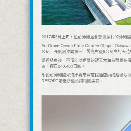
2017年3月上旬，位於沖繩島北部恩納村的沖繩陽光海岸喜來
Art Grace Ocean Front Garden
公尺，長度居沖繩第一。陽光會從8公尺高的天花
婚禮結束後，不僅能以遼闊的藍天大海為背景拍攝
圓、假日248,400日圓。
附設於沖繩陽光海岸喜來登度假酒店內的婚禮沙龍，會
RESORT婚禮沙龍洽詢相關事宜。