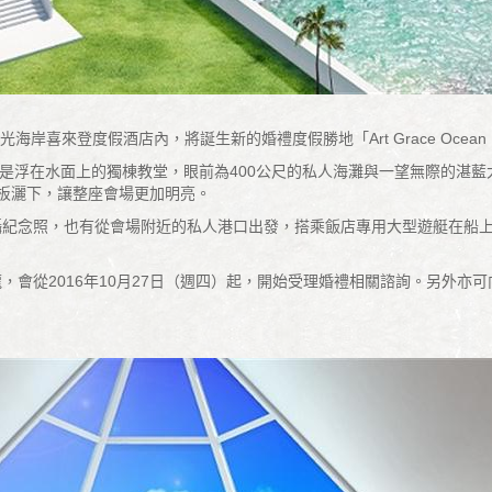
登度假酒店內，將誕生新的婚禮度假勝地「Art Grace Ocean Front G
 Chapel Okinawa是浮在水面上的獨棟教堂，眼前為400公尺的私人海灘與一望
板灑下，讓整座會場更加明亮。
紀念照，也有從會場附近的私人港口出發，搭乘飯店專用大型遊艇在船上拍攝
從2016年10月27日（週四）起，開始受理婚禮相關諮詢。另外亦可向在日