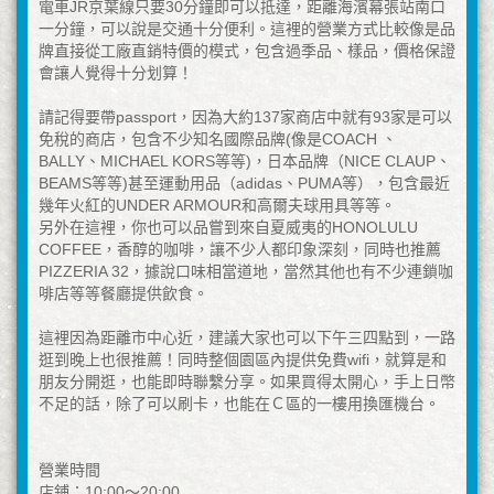
電車JR京葉線只要30分鐘即可以抵達，距離海濱幕張站南口
一分鐘，可以說是交通十分便利。這裡的營業方式比較像是品
牌直接從工廠直銷特價的模式，包含過季品、樣品，價格保證
會讓人覺得十分划算！
請記得要帶passport，因為大約137家商店中就有93家是可以
免稅的商店，包含不少知名國際品牌(像是COACH 、
BALLY、MICHAEL KORS等等)，日本品牌（NICE CLAUP、
BEAMS等等)甚至運動用品（adidas、PUMA等），包含最近
幾年火紅的UNDER ARMOUR和高爾夫球用具等等。
另外在這裡，你也可以品嘗到來自夏威夷的HONOLULU
COFFEE，香醇的咖啡，讓不少人都印象深刻，同時也推薦
PIZZERIA 32，據說口味相當道地，當然其他也有不少連鎖咖
啡店等等餐廳提供飲食。
這裡因為距離市中心近，建議大家也可以下午三四點到，一路
逛到晚上也很推薦！同時整個園區內提供免費wifi，就算是和
朋友分開逛，也能即時聯繫分享。如果買得太開心，手上日幣
不足的話，除了可以刷卡，也能在Ｃ區的一樓用換匯機台。
營業時間
店鋪：10:00〜20:00