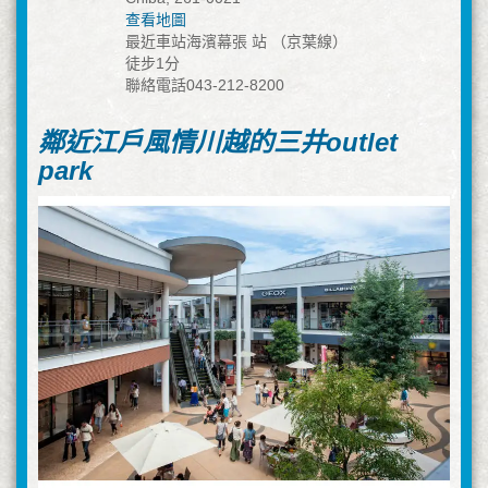
查看地圖
最近車站海濱幕張 站 （京葉線）
徒步1分
聯絡電話043-212-8200
鄰近江戶風情川越的三井outlet
park