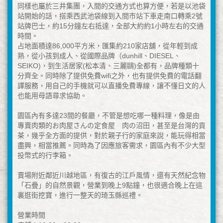
同樣也屬於三井集團，入間的交通方式也算方便，若是以池袋
站開始的話，搭乘西武池袋線到入間市站下車走南口轉乘2號
站牌巴士，約15分鐘左右抵達，全部大約約1小時左右的交通
時間。
占地面積達86,000平方米，匯集約210家店舖，從年輕到成
熟，從小孩到成人、從國際品牌（dunhill、DIESEL、
SEIKO)，到生活居家(松本清、三麗鷗)全都有，品牌種類十
分齊全。同時除了提供免費wifi之外，也有提供免費的電話翻
譯服務，用自己的手機就可以直播免費專線，讓不懂日文的人
也能用母語尋求協助。
園區內有多達23間的餐廳，不管是想吃哪一種料理，像是由
專賣肉類的お肉屋さんの定食屋 肉の沼田，甚至是台灣的貢
茶，幾乎全方面的提供，對於親子行的家庭來說，能玩得相當
盡興，相當推薦。同時為了因應旅客需求，園區內有不少大型
投幣式的行李箱。
賣場附近鄰近川越地區，有復古的江戶風情，還有天然紀念物
「石疊」的自然景觀，營業到晚上9點鐘，也很適合晚上在這
裏逛街挖寶，進行一整天的琦玉縣巡禮。
營業時間