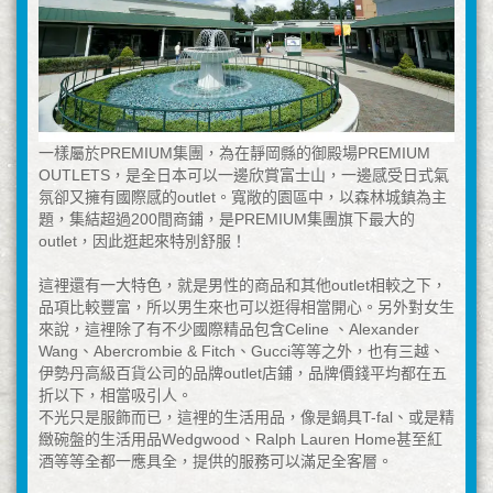
一樣屬於PREMIUM集團，為在靜岡縣的御殿場PREMIUM
OUTLETS，是全日本可以一邊欣賞富士山，一邊感受日式氣
氛卻又擁有國際感的outlet。寬敞的園區中，以森林城鎮為主
題，集結超過200間商鋪，是PREMIUM集團旗下最大的
outlet，因此逛起來特別舒服！
這裡還有一大特色，就是男性的商品和其他outlet相較之下，
品項比較豐富，所以男生來也可以逛得相當開心。另外對女生
來說，這裡除了有不少國際精品包含Celine 、Alexander
Wang、Abercrombie & Fitch、Gucci等等之外，也有三越、
伊勢丹高級百貨公司的品牌outlet店鋪，品牌價錢平均都在五
折以下，相當吸引人。
不光只是服飾而已，這裡的生活用品，像是鍋具T-fal、或是精
緻碗盤的生活用品Wedgwood、Ralph Lauren Home甚至紅
酒等等全都一應具全，提供的服務可以滿足全客層。