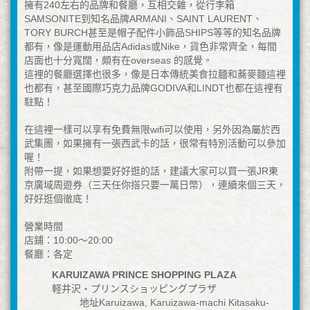
擁有240左右的品牌和餐廳，互相交雜，從行李箱
SAMSONITE到知名品牌ARMANI、SAINT LAURENT、
TORY BURCH甚至是帽子配件小飾品SHIPS等等的知名品牌
都有，像是運動用品店Adidas或Nike，貨色非常齊全，每間
店面也十分寬闊，頗有在overseas 的感覺。
這裡的餐廳選擇也很多，像是日本傳統美食拉麵和蕎麥麵這裡
也都有，甚至國際巧克力品牌GODIVA和LINDT也都在這裡有
駐點！
在這裡一樣可以享有免費無限wifi可以使用，另外因為屬於西
武集團，如果擁有一張西武卡的話，很常有特別活動可以參加
喔！
附帶一提，如果想要好好逛的話，建議大家可以買一張JR東
京廣域周遊券（三天任你搭只要一萬日幣），連續來個三天，
好好逛個徹底！
營業時間
店鋪：10:00〜20:00
餐廳：各定
KARUIZAWA PRINCE SHOPPING PLAZA
軽井沢・プリンスショッピングプラザ
地址Karuizawa, Karuizawa-machi Kitasaku-