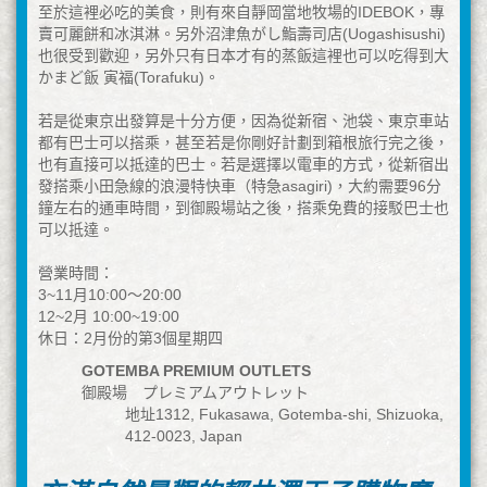
至於這裡必吃的美食，則有來自靜岡當地牧場的IDEBOK，專
賣可麗餅和冰淇淋。另外沼津魚がし鮨壽司店(Uogashisushi)
也很受到歡迎，另外只有日本才有的蒸飯這裡也可以吃得到大
かまど飯 寅福(Torafuku)。
若是從東京出發算是十分方便，因為從新宿、池袋、東京車站
都有巴士可以搭乘，甚至若是你剛好計劃到箱根旅行完之後，
也有直接可以抵達的巴士。若是選擇以電車的方式，從新宿出
發搭乘小田急線的浪漫特快車（特急asagiri)，大約需要96分
鐘左右的通車時間，到御殿場站之後，搭乘免費的接駁巴士也
可以抵達。
營業時間：
3~11月10:00〜20:00
12~2月 10:00~19:00
休日：2月份的第3個星期四
GOTEMBA PREMIUM OUTLETS
御殿場 プレミアムアウトレット
地址1312, Fukasawa, Gotemba-shi, Shizuoka,
412-0023, Japan