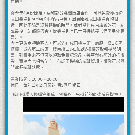
得到。
從今年4月份開始，更和部分幾間飯店合作，可以免費獲得從
成田機場到outlet的單程乘車券。因為距離成田機場真的很
近，因此不論是短暫轉機的時間，或者當作東京旅遊的第一站
或最後一站都很適合。從機場也有巴士直接抵達（但需另外購
票）。
今年更鎖定轉機客人，可以先在成田機場第一航廈一樓1Ｃ區
櫃檯，或者第二航廈一樓南出口的1和2號櫃檯領取轉機證明
書，到賣場來不但可以領取免費紀念品，甚至還有額外的折價
券！賣場內也相當貼心，有成田機場的航班資訊，讓你可以隨
時掌握航班狀態。
營業時間：10:00〜20:00
休日：每年1次 2 月份的 第3個星期四
成田機場周邊購物推薦，別錯過上飛機前的最後補貨機會！