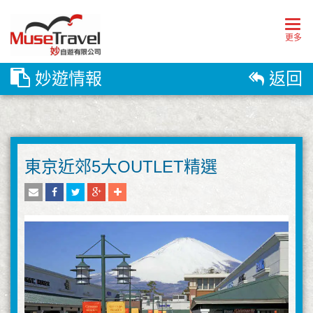
Togg
navig
更多
妙遊情報
返回
東京近郊5大OUTLET精選