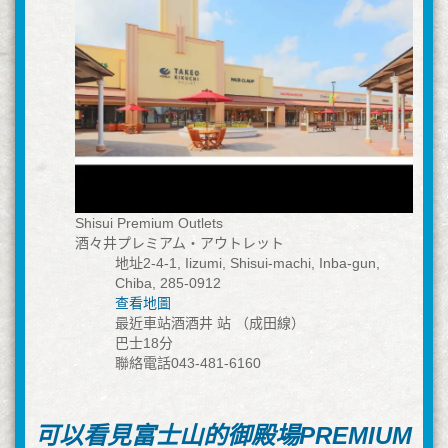
Shisui Premium Outlets
酒々井プレミアム・アウトレット
地址2-4-1, Iizumi, Shisui-machi, Inba-gun,
Chiba, 285-0912
查看地圖
最近車站酒酒井 站 （成田線）
巴士18分
聯絡電話043-481-6160
可以看見富士山的御殿場PREMIUM