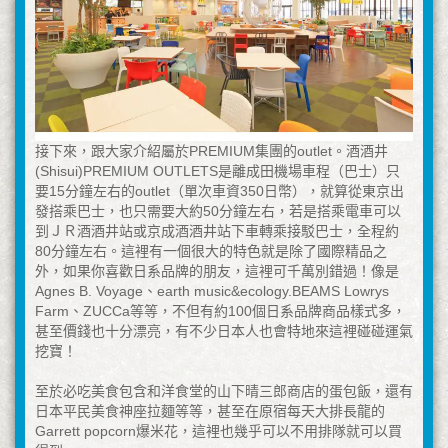
接下來，跟大家介紹屬於PREMIUM集團的outlet。酒酒井
(Shisui)PREMIUM OUTLETS是離成田機場車程（巴士）只
要15分鐘左右的outlet（單次車資350日幣），就算從東京出
發搭乘巴士，也只需要大約50分鐘左右，若是搭乘電車可以
到ＪＲ酒酒井站或京成酒酒井站下車轉乘接駁巴士，全程約
80分鐘左右。這裡有一個很大的特色就是除了國際精品之
外，如果你喜歡日系品牌的朋友，這裡可千萬別錯過！像是
Agnes B. Voyage、earth music&ecology.BEAMS Lowrys
Farm、ZUCCa等等，不但有約100個日系品牌商品樣式多，
甚至價錢也十分漂亮，有不少日本人也會特地來這裡碰碰運氣
挖寶！
至於必吃美食包含和洋食堂的山下晴三郎商店的蛋包飯，還有
日本平民美食神座拉麵等等，甚至在原宿每天大排長龍的
Garrett popcorn爆米花，這裡也幾乎可以不用排隊就可以買