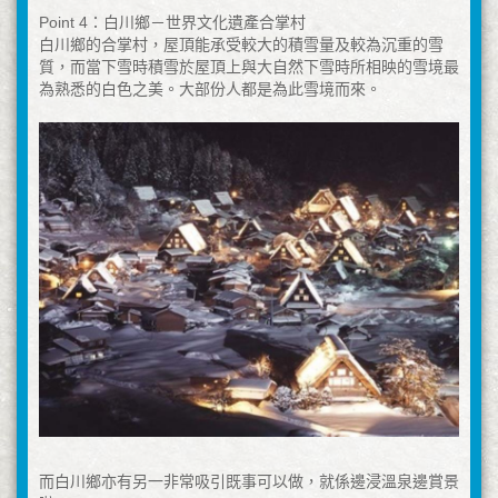
Point 4：白川鄉－世界文化遺產合掌村
白川鄉的合掌村，屋頂能承受較大的積雪量及較為沉重的雪
質，而當下雪時積雪於屋頂上與大自然下雪時所相映的雪境最
為熟悉的白色之美。大部份人都是為此雪境而來。
而白川鄉亦有另一非常吸引既事可以做，就係邊浸溫泉邊賞景