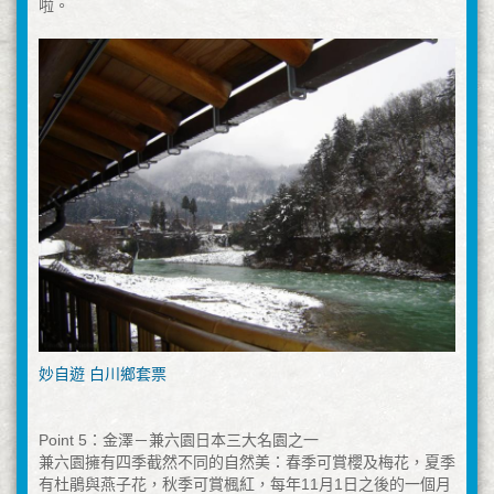
啦。
妙自遊 白川鄉套票
Point 5：金澤－兼六園日本三大名園之一
兼六園擁有四季截然不同的自然美：春季可賞櫻及梅花，夏季
有杜鵑與燕子花，秋季可賞楓紅，每年11月1日之後的一個月