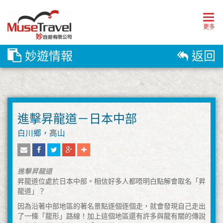
Togg
navig
更多
妙遊情報
返回
進擊昇龍道－日本中部
白川鄉，高山
進擊昇龍道
昇龍道位處於日本中部。相信好多人都唔明白點解會取名「昇
龍道」？
因為沿著中部地區的著名景點逐個逐個走，就會發現自己走出
了一條「龍形」路線！加上這個地區還有許多與龍有關的傳說