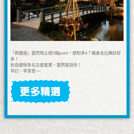
「昇龍道」當然唔止呢5個point，想知多d？親身去比睇好好
多！
妙自遊咁多名古屋套票，當然幫到你！
早訂，早享受~~