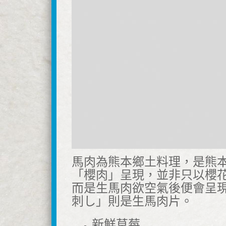
馬肉為熊本鄉土料理，是熊
「櫻肉」呈現，並非只以櫻
而是生馬肉欲空氣後便會呈
刺し」則是生馬肉片。
新鮮草莓