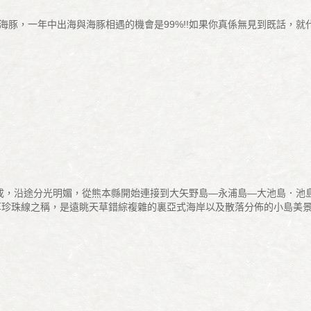
豚，一年中出海與海豚相遇的機會是99%!!如果你真係無見到既話，就代表
構成，沿途分光明媚，從熊本縣開始連接到大矢野島—永浦島—大池島．池島
草珍珠線之稱，是遠眺天草錯綜複雜的裏亞式海岸以及散落分佈的小島美