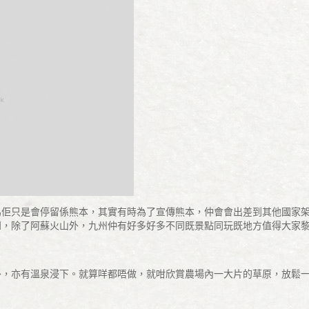
為佢只是會停留係熊本，其實有時為了宣傳熊本，仲會會出差到其他國家
知，除了阿蘇火山外，九州仲有好多好多不同既景點同玩既地方值得大家
外，亦有溫泉浸下。就算咩都唔做，就咁欣賞農場內一大片的草原，放鬆