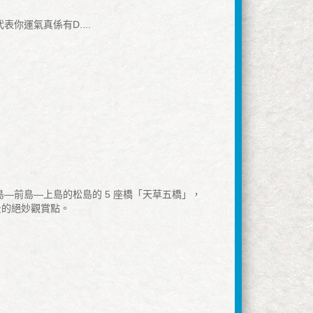
你運氣真係有D....
—前島—上島的松島的 5 座橋「天草五橋」，
景的絕妙觀賞點。