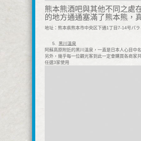
熊本熊酒吧與其他不同之處
的地方通通塞滿了熊本熊，
地址：熊本県熊本市中央区下通1丁目7-14号パラ
5.
黑川溫泉
阿蘇高原附近的黑川溫泉，一直是日本人心目中名
另外，幾乎每一位觀光客到此一定會購買各商家共同
任選3家使用