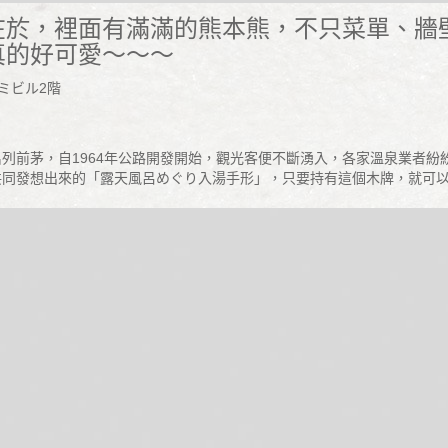
在於，裡面有滿滿的熊本熊，不只菜單、牆
真的好可愛～～～
ミビル2階
列前茅，自1964年公路開發開始，觀光客便不斷湧入，各家溫泉業者紛
發想出來的「露天風呂めぐり入湯手形」，只要持有這個木牌，就可以在每天0