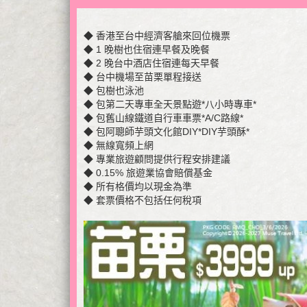
◆ 香港至台中經濟客艙來回位機票
◆ 1 晚樹也住宿連早餐及晚餐
◆ 2 晚台中酒店住宿連每天早餐
◆ 台中機場至苗栗單程接送
◆ 包樹也泳池
◆ 包第二天專車全天景點遊*八小時專車*
◆ 包舊山線鐵道自行車車票*A/C路線*
◆ 包阿聰師芋頭文化館DIY*DIY芋頭酥*
◆ 無線寬頻上網
◆ 專業旅遊顧問提供行程安排建議
◆ 0.15% 旅遊業協會賠償基金
◆ 所有格價均以現金為準
◆ 套票價格不包括任何稅項