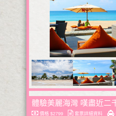
體驗美麗海灣 嘆盡近二千呎 
價格 $2799
套票詳細資料