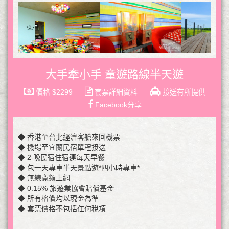
大手牽小手 童遊路線半天遊
價格 $2299
套票詳細資料
接送有所提供
Facebook分享
◆ 香港至台北經濟客艙來回機票
◆ 機場至宜蘭民宿單程接送
◆ 2 晚民宿住宿連每天早餐
◆ 包一天專車半天景點遊*四小時專車*
◆ 無線寬頻上網
◆ 0.15% 旅遊業協會賠償基金
◆ 所有格價均以現金為準
◆ 套票價格不包括任何稅項