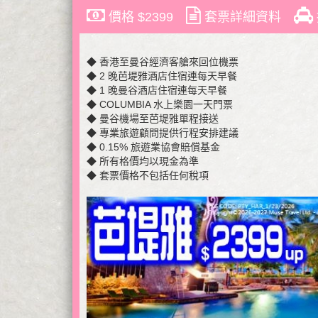
價格 $2399
套票詳細資料
◆ 香港至曼谷經濟客艙來回位機票
◆ 2 晚芭堤雅酒店住宿連每天早餐
◆ 1 晚曼谷酒店住宿連每天早餐
◆ COLUMBIA 水上樂園一天門票
◆ 曼谷機場至芭堤雅單程接送
◆ 專業旅遊顧問提供行程安排建議
◆ 0.15% 旅遊業協會賠償基金
◆ 所有格價均以現金為準
◆ 套票價格不包括任何稅項