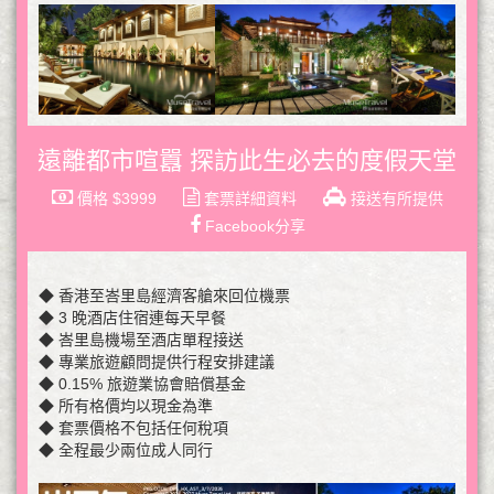
遠離都市喧囂 探訪此生必去的度假天堂
價格 $3999
套票詳細資料
接送有所提供
Facebook分享
◆ 香港至峇里島經濟客艙來回位機票
◆ 3 晚酒店住宿連每天早餐
◆ 峇里島機場至酒店單程接送
◆ 專業旅遊顧問提供行程安排建議
◆ 0.15% 旅遊業協會賠償基金
◆ 所有格價均以現金為準
◆ 套票價格不包括任何稅項
◆ 全程最少兩位成人同行