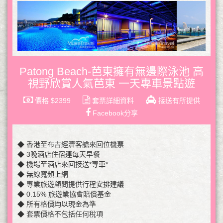
Patong Beach-芭東擁有無邊際泳池 高
視野欣賞人氣芭東 一天專車景點遊
價格 $2399
套票詳細資料
接送有所提供
Facebook分享
◆ 香港至布吉經濟客艙來回位機票
◆ 3晚酒店住宿連每天早餐
◆ 機場至酒店來回接送*專車*
◆ 無線寬頻上網
◆ 專業旅遊顧問提供行程安排建議
◆ 0.15% 旅遊業協會賠償基金
◆ 所有格價均以現金為準
◆ 套票價格不包括任何稅項