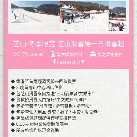
芝山-冬季限定 芝山滑雪場一日滑雪趣
價格 $3699
套票詳細資料
接送暫未提供
Facebook分享
◆ 香港至首爾經濟客艙來回位機票
◆ 3 晚首爾市中心酒店住宿
◆ 包芝山滑雪來回接送*三明治早餐/共乘車*
◆ 包教授滑雪入門技巧*中文教練2小時*
◆ 包滑雪裝備*滑雪鞋 / 滑雪雙板 / 滑雪杖*
◆ 包滑雪個人用品*外套 / 褲子 / 手套 / 暖暖包*
◆ 專業旅遊顧問提供行程安排建議
◆ 0.15% 旅遊業協會賠償基金
◆ 所有格價均以現金為準