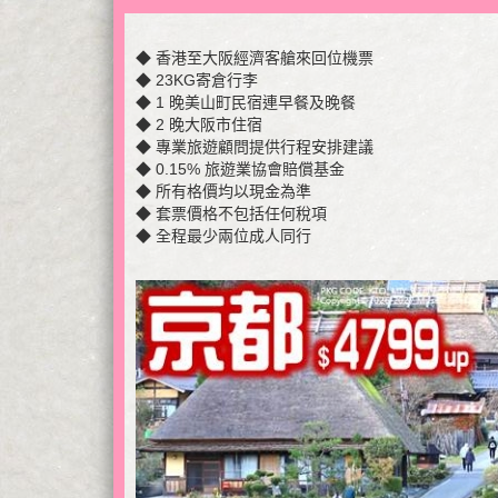
◆ 香港至大阪經濟客艙來回位機票
◆ 23KG寄倉行李
◆ 1 晚美山町民宿連早餐及晚餐
◆ 2 晚大阪市住宿
◆ 專業旅遊顧問提供行程安排建議
◆ 0.15% 旅遊業協會賠償基金
◆ 所有格價均以現金為準
◆ 套票價格不包括任何稅項
◆ 全程最少兩位成人同行