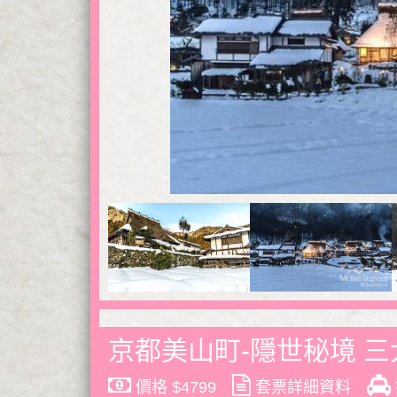
京都美山町-隱世秘境 三
價格 $4799
套票詳細資料