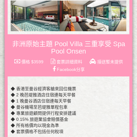
非洲原始主題 Pool Villa 三重享受 Spa
Pool Onsen
價格 $3599
套票詳細資料
接送暫未提供
Facebook分享
◆ 香港至曼谷經濟客艙來回位機票
◆ 2 晚芭堤雅酒店住宿連每天早餐
◆ 1 晚曼谷酒店住宿連每天早餐
◆ 曼谷機場至芭堤雅單程包車
◆ 專業旅遊顧問提供行程安排建議
◆ 0.15% 旅遊業協會賠償基金
◆ 所有格價均以現金為準
◆ 套票價格不包括任何稅項