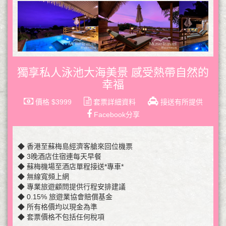
獨享私人泳池大海美景 感受熱帶自然的
幸福
價格 $3999
套票詳細資料
接送有所提供
Facebook分享
◆ 香港至蘇梅島經濟客艙來回位機票
◆ 3晚酒店住宿連每天早餐
◆ 蘇梅機場至酒店單程接送*專車*
◆ 無線寬頻上網
◆ 專業旅遊顧問提供行程安排建議
◆ 0.15% 旅遊業協會賠償基金
◆ 所有格價均以現金為準
◆ 套票價格不包括任何稅項