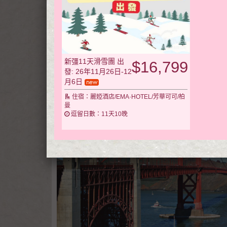
新彊11天滑雪團 出
$16,799
發: 26年11月26日-12
月6日
住宿：麗婭酒店/EMA·HOTEL/芳華可可/柏
曼
逗留日數：11天10晚