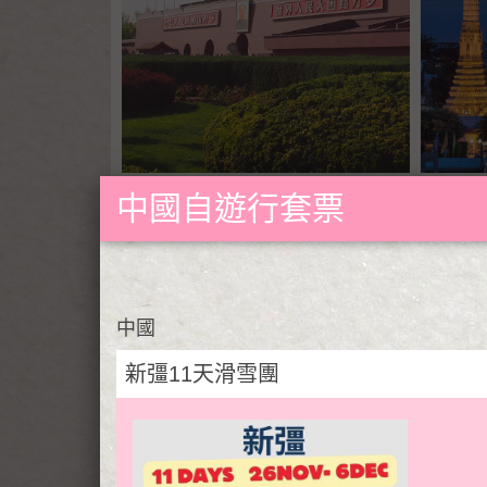
中國自遊行套票
歐
中國
新彊11天滑雪團